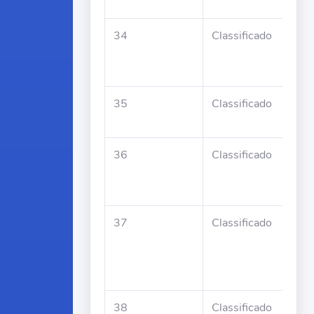
Mar
34
Classificado
Jos
Xim
da 
35
Classificado
Jaci
Con
36
Classificado
Man
Gon
Ma
37
Classificado
Mil
Rib
Xav
Ara
38
Classificado
Cel