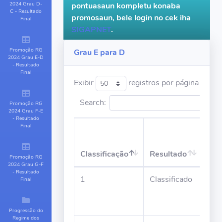
2024 Grau D-
pontuasaun kompletu konaba
C - Resultado
promosaun, bele login no cek iha
Final
SIGAPNET
.
Promoção RG
Grau E para D
2024 Grau E-D
- Resultado
Final
Exibir
registros por página
Search:
Promoção RG
2024 Grau F-E
- Resultado
Final
Classificação
Resultado
No
Promoção RG
2024 Grau G-F
- Resultado
1
Classificado
Juli
Final
Alm
Ara
Progressão do
Regime dos