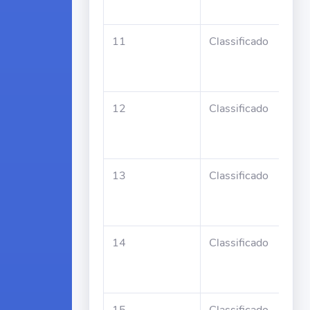
Nor
11
Classificado
An
Sor
Pin
12
Classificado
Gra
Mar
Hor
13
Classificado
Fre
dos
Mai
14
Classificado
Mar
Fat
San