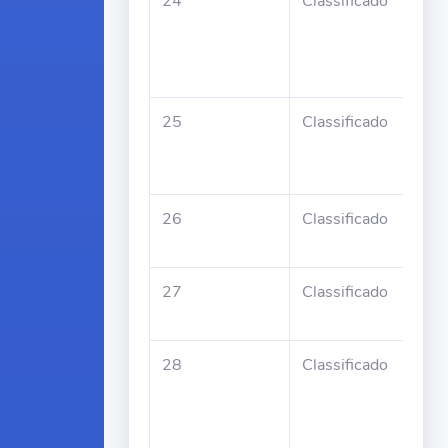
24
Classificado
Sida
Eug
Sar
Cal
25
Classificado
Dom
Sav
Sou
26
Classificado
Tom
Ara
27
Classificado
Leo
Cru
28
Classificado
Nel
Ant
Fat
Bel