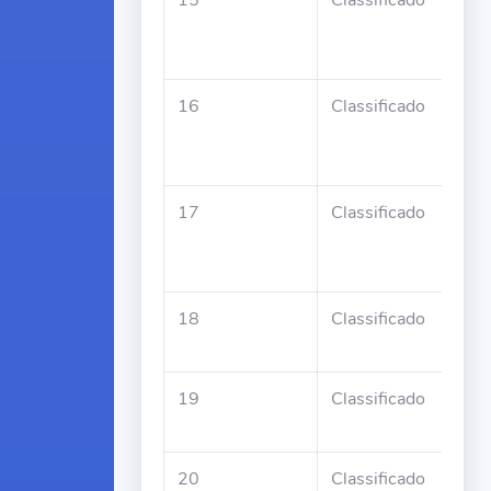
15
Classificado
Tom
Cos
Gut
16
Classificado
Ros
Ale
Soa
17
Classificado
Man
Silv
Per
18
Classificado
Zeli
Bar
19
Classificado
Mar
de 
20
Classificado
Dul