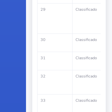
29
Classificado
Mar
Ant
Un
Mar
30
Classificado
Orl
Luz
31
Classificado
Car
Car
32
Classificado
Fra
de 
Reg
33
Classificado
Zeli
Ros