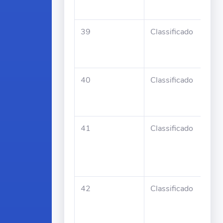
Xim
39
Classificado
Ago
Orl
Bel
40
Classificado
Lize
Xav
Seq
41
Classificado
Hel
Xim
San
Ara
42
Classificado
Dom
da 
Go