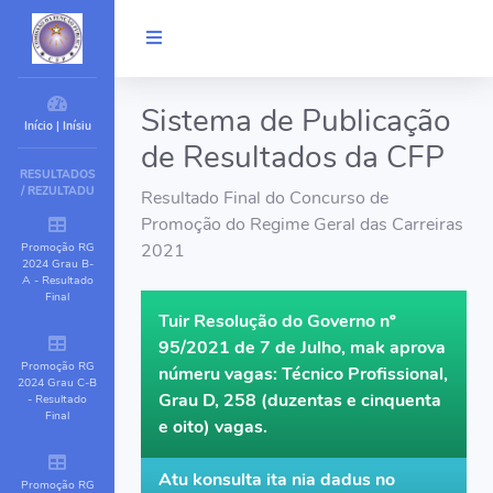
Sistema de Publicação
Início | Inísiu
de Resultados da CFP
RESULTADOS
/ REZULTADU
Resultado Final do Concurso de
Promoção do Regime Geral das Carreiras
Promoção RG
2021
2024 Grau B-
A - Resultado
Final
Tuir Resolução do Governo nº
95/2021 de 7 de Julho, mak aprova
Promoção RG
númeru vagas: Técnico Profissional,
2024 Grau C-B
Grau D, 258 (duzentas e cinquenta
- Resultado
Final
e oito) vagas.
Atu konsulta ita nia dadus no
Promoção RG