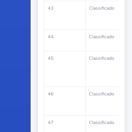
43
Classificado
Lize
Aux
Ma
44
Classificado
Dom
Mor
45
Classificado
Gen
Mar
Nev
Ara
46
Classificado
Zeli
Frei
Soa
47
Classificado
Mar
Ara