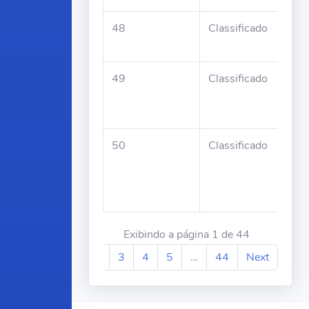
48
Classificado
Mari
Per
49
Classificado
Nata
Mon
Ara
50
Classificado
Vit
Nen
Per
Exp
Exibindo a página 1 de 44
Previous
1
2
3
4
5
…
44
Next