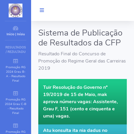
Sistema de Publicação
Início | Inísiu
de Resultados da CFP
RESULTADOS
/ REZULTADU
Resultado Final do Concurso de
Promoção do Regime Geral das Carreiras
Promoção RG
2019
2024 Grau B-
A - Resultado
Final
Tuir Resolução do Governo nº
19/2019 de 15 de Maio, mak
Promoção RG
aprova númeru vagas: Assistente,
2024 Grau C-B
Grau F, 151 (cento e cinquenta e
- Resultado
Final
uma) vagas.
Atu konsulta ita nia dadus no
Promoção RG