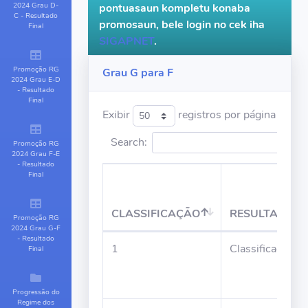
2024 Grau D-
pontuasaun kompletu konaba
C - Resultado
promosaun, bele login no cek iha
Final
SIGAPNET
.
Promoção RG
Grau G para F
2024 Grau E-D
- Resultado
Final
Exibir
registros por página
Search:
Promoção RG
2024 Grau F-E
- Resultado
Final
CLASSIFICAÇÃO
RESULTADO
Promoção RG
2024 Grau G-F
- Resultado
1
Classificado
Final
Progressão do
Regime dos